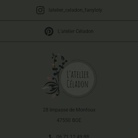
latelier_celadon_fanyloly
L’atelier Céladon
28 Impasse de Monfoux
47550
BOE
06 71 12 49 88