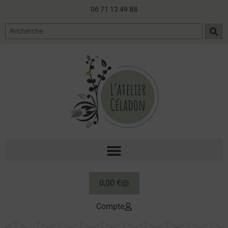
06 71 12 49 88
0,00
€
Compte