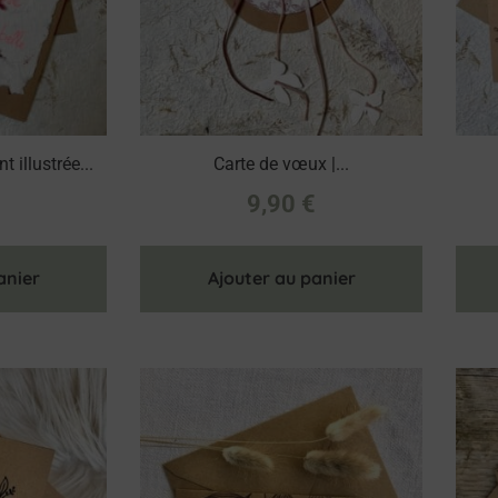
 illustrée...
Carte de vœux |...
€
9,90
€
anier
Ajouter au panier