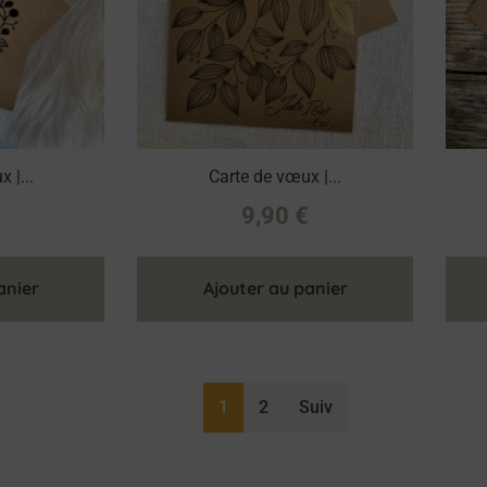
 |...
Carte de vœux |...
€
9,90
€
anier
Ajouter au panier
1
2
Suiv