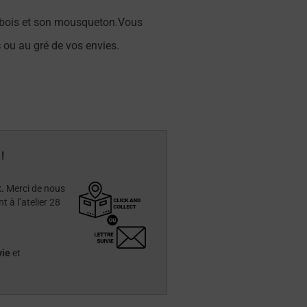
n bois et son mousqueton.Vous
c ou au gré de vos envies.
!
.
Merci de nous
 à l’atelier 28
vie
et