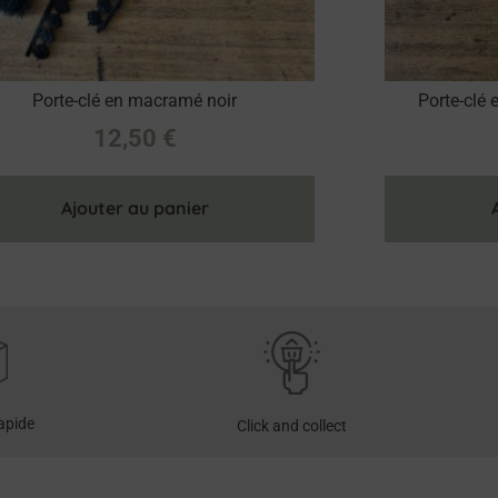
Porte-clé en macramé noir
Porte-clé 
12,50
€
Ajouter au panier
rapide
Click and collect