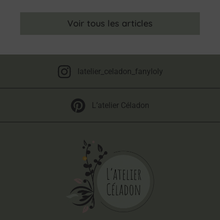
Voir tous les articles
latelier_celadon_fanyloly
L’atelier Céladon