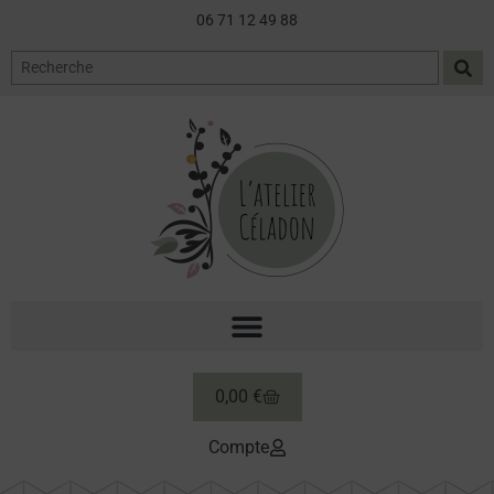
06 71 12 49 88
0,00
€
Compte