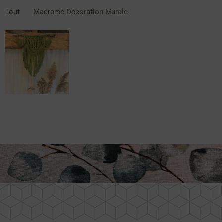
Tout
Macramé Décoration Murale
Macramé
bohème vert
olive