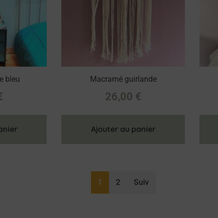
e bleu
Macramé guirlande
€
26,00
€
anier
Ajouter au panier
1
2
Suiv