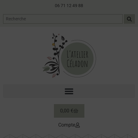
06 71 12 49 88
0,00
€
Compte