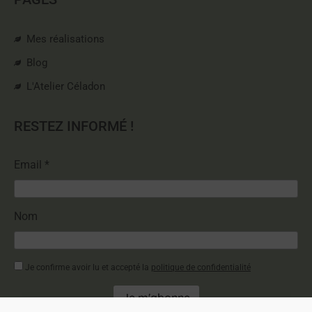
Mes réalisations
Blog
L'Atelier Céladon
RESTEZ INFORMÉ !
Email *
Nom
Je confirme avoir lu et accepté la
politique de confidentialité