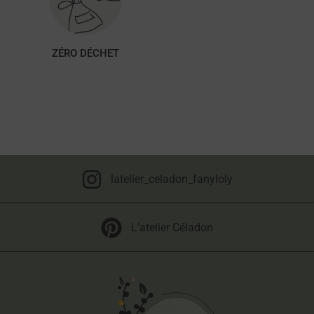
ZÉRO DÉCHET
latelier_celadon_fanyloly
L’atelier Céladon