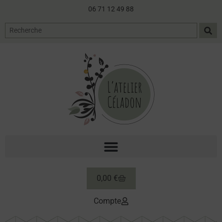
06 71 12 49 88
0,00
€
Compte