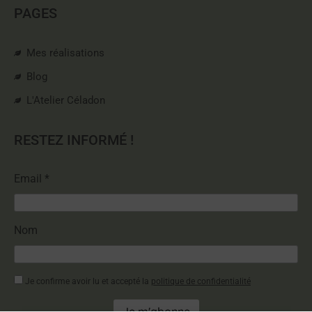
PAGES
Mes réalisations
Blog
L'Atelier Céladon
RESTEZ INFORMÉ !
Email *
Nom
Je confirme avoir lu et accepté la
politique de confidentialité