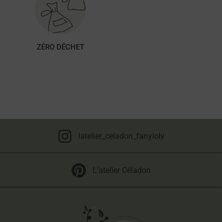
ZÉRO DÉCHET
latelier_celadon_fanyloly
L’atelier Céladon