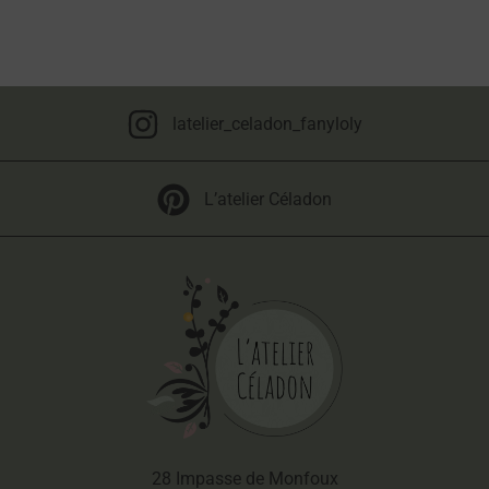
latelier_celadon_fanyloly
L’atelier Céladon
28 Impasse de Monfoux