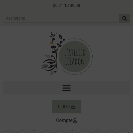
06 71 12 49 88
0,00
€
Compte