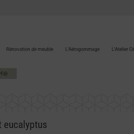
Rénovation de meuble
L’Aérogommage
L’Atelier 
0
€
t eucalyptus