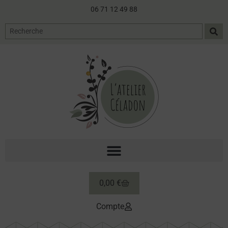
06 71 12 49 88
0,00
€
Compte