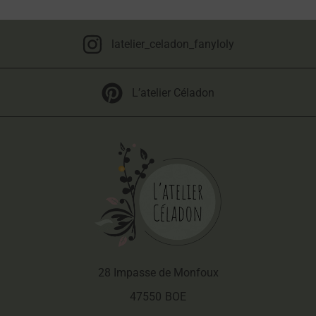
latelier_celadon_fanyloly
L’atelier Céladon
28 Impasse de Monfoux
47550
BOE