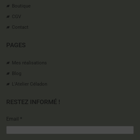
Boutique
CGV
Contact
PAGES
Mes réalisations
Blog
L'Atelier Céladon
RESTEZ INFORMÉ !
Email *