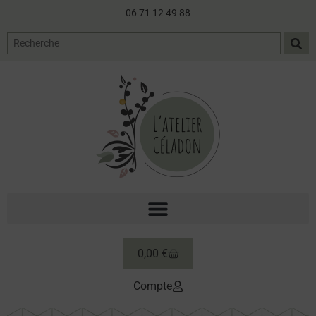
06 71 12 49 88
0,00
€
Compte