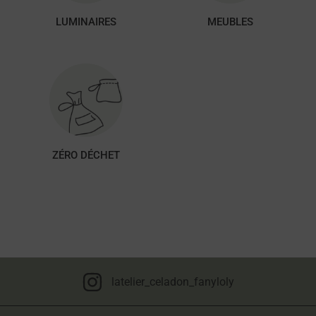
LUMINAIRES
MEUBLES
ZÉRO DÉCHET
latelier_celadon_fanyloly