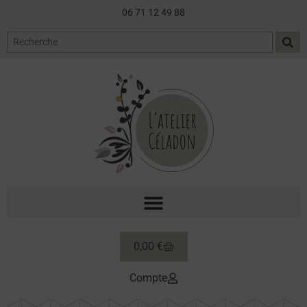
06 71 12 49 88
0,00
€
Compte