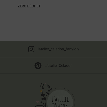
ZÉRO DÉCHET
latelier_celadon_fanyloly
L’atelier Céladon