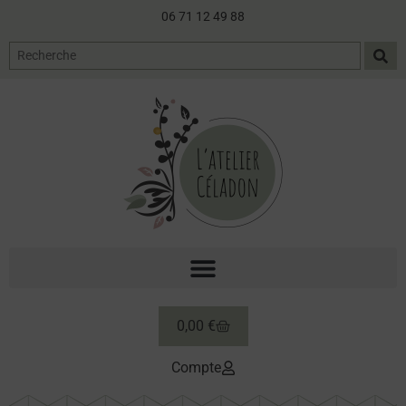
06 71 12 49 88
0,00
€
Compte