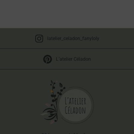
latelier_celadon_fanyloly
L’atelier Céladon